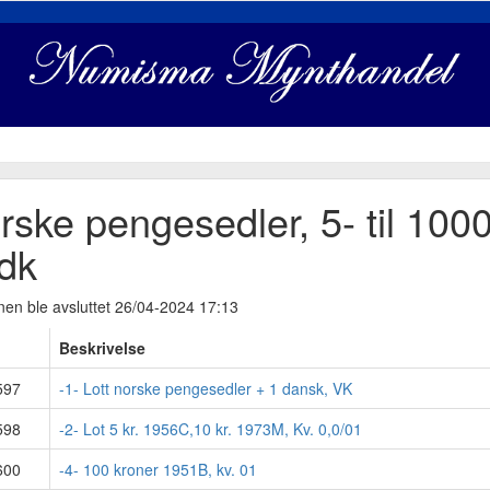
rske pengesedler, 5- til 10
dk
nen ble avsluttet 26/04-2024 17:13
Beskrivelse
597
-1- Lott norske pengesedler + 1 dansk, VK
598
-2- Lot 5 kr. 1956C,10 kr. 1973M, Kv. 0,0/01
600
-4- 100 kroner 1951B, kv. 01