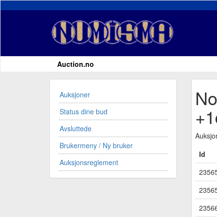
Auction.no
No
Auksjoner
+1
Status dine bud
Avsluttede
Auksjo
Brukermeny / Ny bruker
Id
Auksjonsreglement
2356
2356
2356