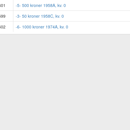
601
-5- 500 kroner 1958A, kv. 0
599
-3- 50 kroner 1958C, kv. 0
602
-6- 1000 kroner 1974A, kv. 0