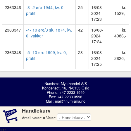
2363346
-3- 2 øre 1944, kv. 0,
25
16/08-
kr.
prakt
2024
1529,-
17:23
2363347
-4- 10 øre/3 sk. 1874, kv.
42
16/08-
kr.
0, vakker
2024
4986,-
17:24
2363348
-5- 10 øre 1909, kv. 0,
23
16/08-
kr.
prakt
2024
2820,-
17:25
Numisma Mynthandel A/S
Kongensgt. 16, N-0153 Oslo
Phone: +47 2233 1949
Fax: +47 2233 3596
Mail:
mail@numisma.no
Handlekurv
Antall varer:
0
Varer:
111