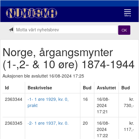
Navigasj
Meny
OK
Norge, årgangsmynter
(1-,2- & 10 øre) 1874-1944
Auksjonen ble avsluttet 16/08-2024 17:25
Id
Beskrivelse
Bud
Avsluttet
Bud
2363344
-1- 1 øre 1929, kv. 0,
16
16/08-
kr.
prakt
2024
730,-
17:21
2363345
-2- 1 øre 1937, kv. 0.
20
16/08-
kr.
2024
117,-
17:22