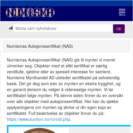
Navigasj
Meny
OK
Numismas Auksjonssertifikat (NAS)
Numismas Auksjonssertifikat (NAS) gis til mynter vi mener
utmerker seg. Objekter med et slikt sertifikat er særlig
verdifulle, sjeldne eller av spesiell interesse for samlere.
Numisma Mynthandel AS utsteder sertifikatet på selvstendig
basis. Det gir deg som eier av mynten en ekstra trygghet, og
en garanti dersom du velger å videreselge mynten. Vi lar
sertifikatet følge mynten. På denne siden finner du en oversikt
over alle objekter med auksjonssertifikat. Her kan du sjekke
opplysningene om mynten og skrive ut din egen kopi av
sertifikatet. Full beskrivelse av objekter finner du på:
https://www.auction.no/no/old.php
.