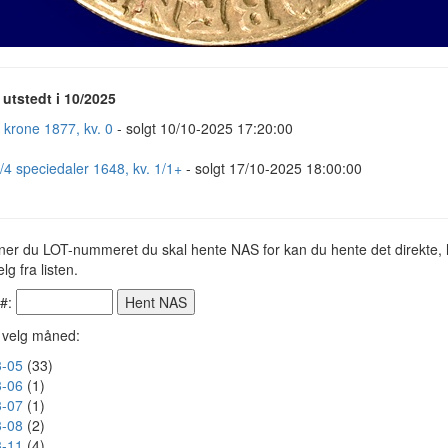
utstedt i 10/2025
1 krone 1877, kv. 0
- solgt 10/10-2025 17:20:00
1/4 speciedaler 1648, kv. 1/1+
- solgt 17/10-2025 18:00:00
ner du LOT-nummeret du skal hente NAS for kan du hente det direkte, h
lg fra listen.
 #:
r velg måned:
-05
(33)
-06
(1)
-07
(1)
-08
(2)
-11
(4)