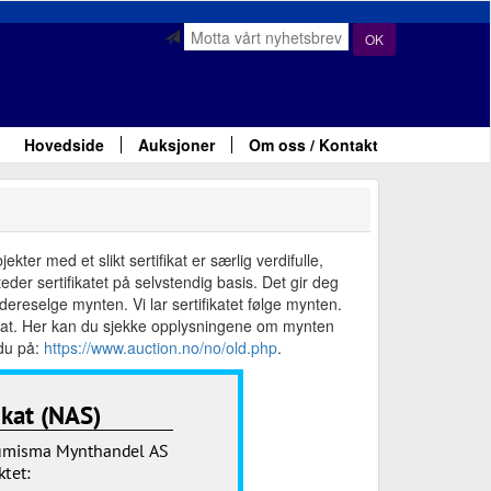
OK
Hovedside
Auksjoner
Om oss / Kontakt
ter med et slikt sertifikat er særlig verdifulle,
der sertifikatet på selvstendig basis. Det gir deg
ereselge mynten. Vi lar sertifikatet følge mynten.
fikat. Her kan du sjekke opplysningene om mynten
 du på:
https://www.auction.no/no/old.php
.