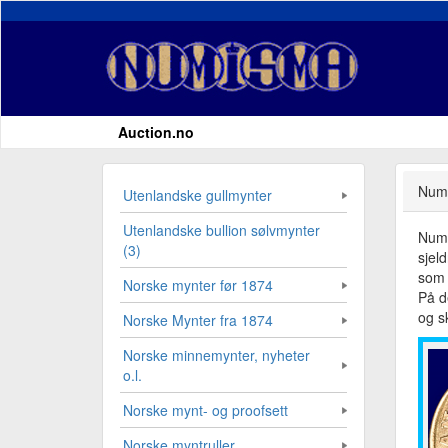
Auction.no
Numi
Utenlandske gullmynter
Utenlandske bullion sølvmynter
Numi
(3)
sjel
som 
Norske mynter før 1874
På d
og sk
Norske Mynter fra 1874
Norske minnemynter, nyheter
o.l.
Norske mynt- og proofsett
Norske myntruller