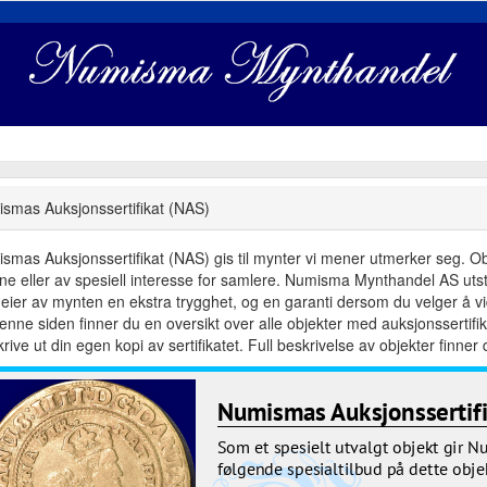
smas Auksjonssertifikat (NAS)
smas Auksjonssertifikat (NAS) gis til mynter vi mener utmerker seg. Objek
dne eller av spesiell interesse for samlere. Numisma Mynthandel AS utste
eier av mynten en ekstra trygghet, og en garanti dersom du velger å vid
enne siden finner du en oversikt over alle objekter med auksjonsserti
rive ut din egen kopi av sertifikatet. Full beskrivelse av objekter finner