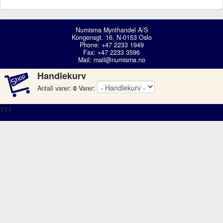
Numisma Mynthandel A/S
Kongensgt. 16, N-0153 Oslo
Phone: +47 2233 1949
Fax: +47 2233 3596
Mail:
mail@numisma.no
Handlekurv
Antall varer:
0
Varer:
111