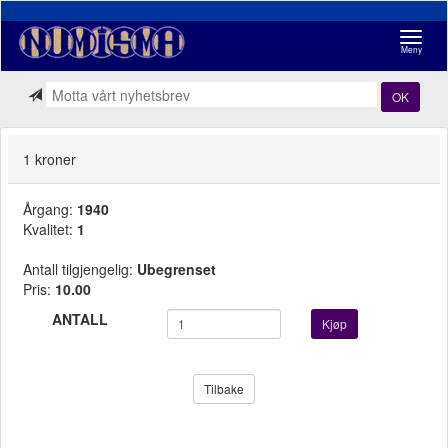
Navigasj
Meny
OK
1 kroner
Årgang:
1940
Kvalitet:
1
Antall tilgjengelig:
Ubegrenset
Pris:
10.00
ANTALL
Kjøp
Tilbake