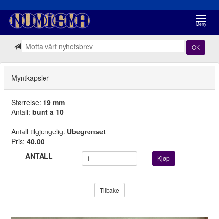
Navigasj
Meny
OK
Myntkapsler
Størrelse:
19 mm
Antall:
bunt a 10
Antall tilgjengelig:
Ubegrenset
Pris:
40.00
ANTALL
Kjøp
Tilbake