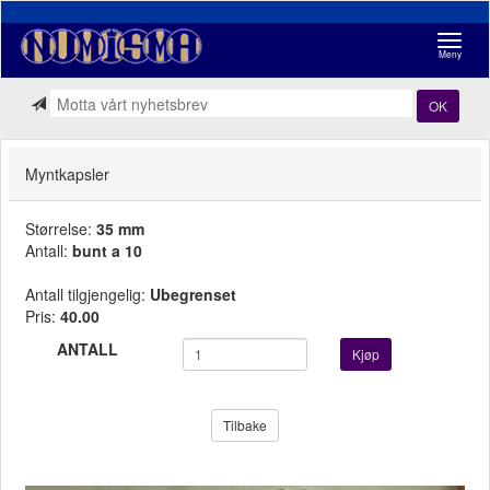
Navigasj
Meny
OK
Myntkapsler
Størrelse:
35 mm
Antall:
bunt a 10
Antall tilgjengelig:
Ubegrenset
Pris:
40.00
ANTALL
Kjøp
Tilbake