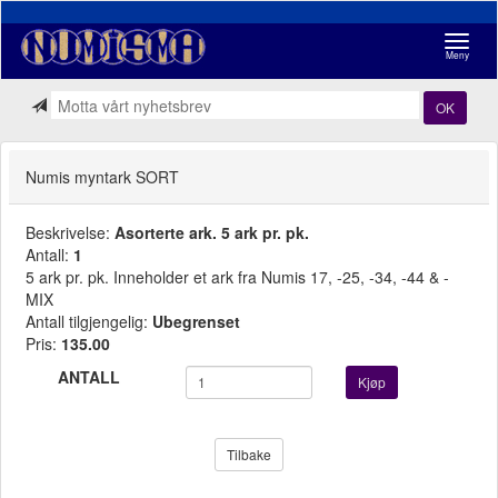
Navigasj
Meny
OK
Numis myntark SORT
Beskrivelse:
Asorterte ark. 5 ark pr. pk.
Antall:
1
5 ark pr. pk. Inneholder et ark fra Numis 17, -25, -34, -44 & -
MIX
Antall tilgjengelig:
Ubegrenset
Pris:
135.00
ANTALL
Kjøp
Tilbake