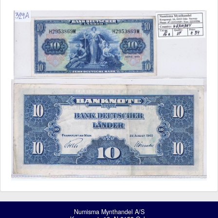
Numisma Mynthandel A/S