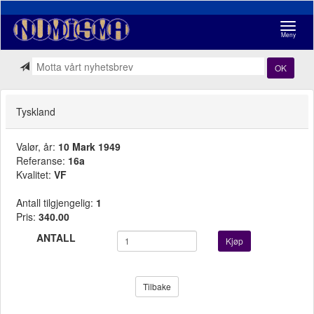
Navigasj
Meny
OK
Tyskland
Valør, år:
10 Mark 1949
Referanse:
16a
Kvalitet:
VF
Antall tilgjengelig:
1
Pris:
340.00
ANTALL
Kjøp
Tilbake