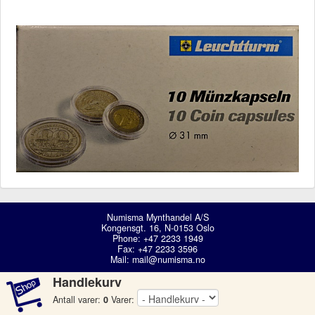
Numisma Mynthandel A/S
Kongensgt. 16, N-0153 Oslo
Phone: +47 2233 1949
Fax: +47 2233 3596
Mail:
mail@numisma.no
Handlekurv
Antall varer:
0
Varer: