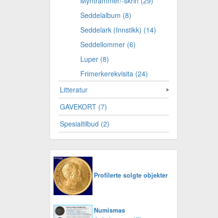
Myntrammer/-skrin (29)
Seddelalbum (8)
Seddelark (Innstikk) (14)
Seddellommer (6)
Luper (8)
Frimerkerekvisita (24)
Litteratur
GAVEKORT (7)
Spesialtilbud (2)
Profilerte solgte objekter
Numismas