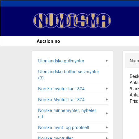
Auction.no
Utenlandske gullmynter
Numi
Utenlandske bullion sølvmynter
Besk
(3)
Anta
5 ark
Norske mynter før 1874
Antal
Norske Mynter fra 1874
Pris
Norske minnemynter, nyheter
o.l.
Norske mynt- og proofsett
Norske myntruller