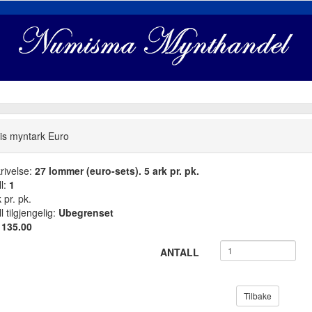
s myntark Euro
rivelse:
27 lommer (euro-sets). 5 ark pr. pk.
ll:
1
 pr. pk.
l tilgjengelig:
Ubegrenset
:
135.00
ANTALL
Tilbake