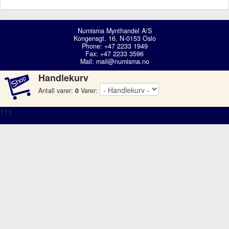
Numisma Mynthandel A/S
Kongensgt. 16, N-0153 Oslo
Phone: +47 2233 1949
Fax: +47 2233 3596
Mail:
mail@numisma.no
Handlekurv
Antall varer:
0
Varer:
111