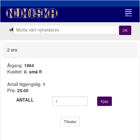
Navigasj
Meny
OK
2 øre
Årgang:
1964
Kvalitet:
0. små fl
Antall tilgjengelig:
1
Pris:
25.00
ANTALL
Kjøp
Tilbake