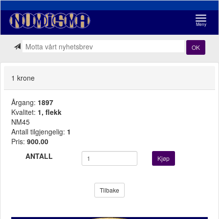
Navigasj
Meny
OK
1 krone
Årgang:
1897
Kvalitet:
1, flekk
NM45
Antall tilgjengelig:
1
Pris:
900.00
ANTALL
Kjøp
Tilbake