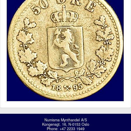
Numisma Mynthandel A/S
Kongensgt. 16, N-0153 Oslo
Phone: +47 2233 1949