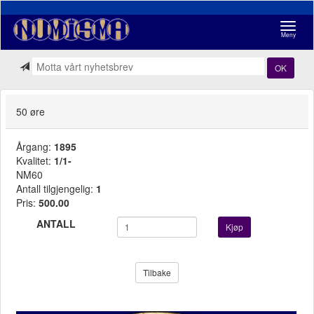
Navigasj
Meny
OK
50 øre
Årgang:
1895
Kvalitet:
1/1-
NM60
Antall tilgjengelig:
1
Pris:
500.00
ANTALL
Kjøp
Tilbake