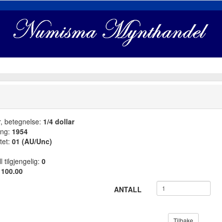
r, betegnelse:
1/4 dollar
ang:
1954
tet:
01 (AU/Unc)
l tilgjengelig:
0
:
100.00
ANTALL
Tilbake