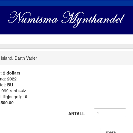
 Island, Darth Vader
r:
2 dollars
ang:
2022
tet:
BU
.999 rent sølv.
l tilgjengelig:
0
:
500.00
ANTALL
Tilbake