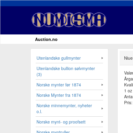
Auction.no
Utenlandske gullmynter
Niue
Utenlandske bullion sølvmynter
Valø
(3)
Årg
Kvali
Norske mynter før 1874
1 oz 
Norske Mynter fra 1874
Antal
Pris
Norske minnemynter, nyheter
o.l.
Norske mynt- og proofsett
Norske myntruller