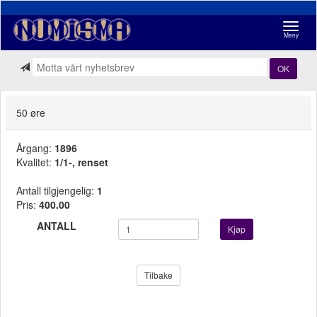
Navigasj
Meny
OK
50 øre
Årgang:
1896
Kvalitet:
1/1-, renset
Antall tilgjengelig:
1
Pris:
400.00
ANTALL
Kjøp
Tilbake