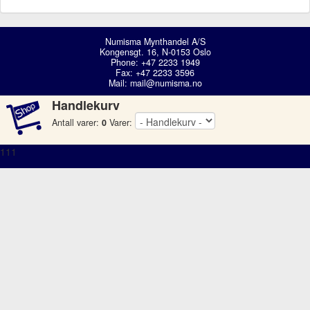
Numisma Mynthandel A/S
Kongensgt. 16, N-0153 Oslo
Phone: +47 2233 1949
Fax: +47 2233 3596
Mail:
mail@numisma.no
Handlekurv
Antall varer:
0
Varer:
111