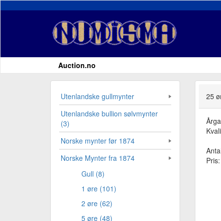
Auction.no
Utenlandske gullmynter
25 ø
Utenlandske bullion sølvmynter
Årg
(3)
Kvali
Norske mynter før 1874
Antal
Norske Mynter fra 1874
Pris
Gull (8)
1 øre (101)
2 øre (62)
5 øre (48)