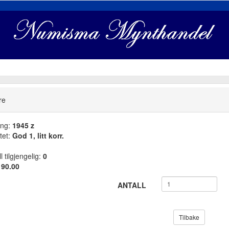
re
ang:
1945 z
tet:
God 1, litt korr.
l tilgjengelig:
0
:
90.00
ANTALL
Tilbake