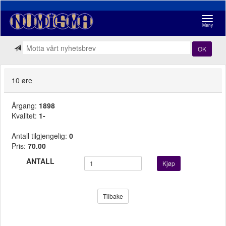
Navigasj
Meny
OK
10 øre
Årgang:
1898
Kvalitet:
1-
Antall tilgjengelig:
0
Pris:
70.00
ANTALL
Kjøp
Tilbake