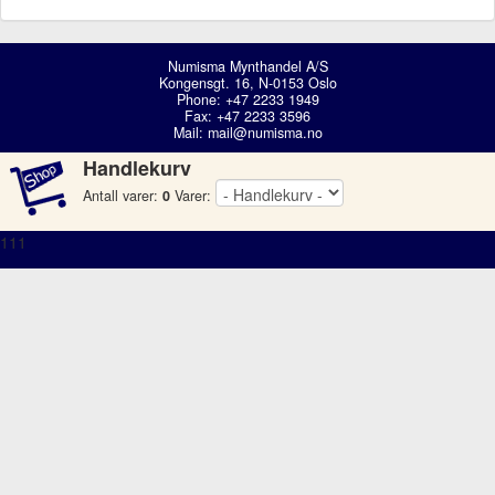
Numisma Mynthandel A/S
Kongensgt. 16, N-0153 Oslo
Phone: +47 2233 1949
Fax: +47 2233 3596
Mail:
mail@numisma.no
Handlekurv
Antall varer:
0
Varer:
111