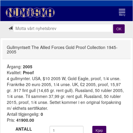
Navigasj
Meny
OK
Gullmyntsett The Allied Forces Gold Proof Collection 1945-
2005
Årgang:
2005
Kvalitet:
Proof
4 gullmynter. USA, $10 2005 W, Gold Eagle, proof, 1/4 unse.
Frankrike 20 euro 2005, 1/4 unse. UK, £2 2005, proof, 15,97
gr. .917 fint gull (14,65 gr. rent gull). Russland, 50 rubler 2005,
1/4 unse. Til sammen 37,99 gr. rent gull. Russland, 50 rubler
2015, proof, 1/4 unse. Settet kommer i en original forpakning
m/ ekthets sertifikater.
Antall tilgjengelig:
0
Pris:
41900.00
ANTALL
Kjøp