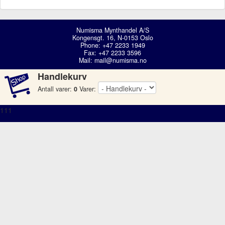
Numisma Mynthandel A/S
Kongensgt. 16, N-0153 Oslo
Phone: +47 2233 1949
Fax: +47 2233 3596
Mail:
mail@numisma.no
Handlekurv
Antall varer:
0
Varer:
111