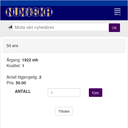
Navigasj
Meny
OK
50 øre
Årgang:
1922 mh
Kvalitet:
1
Antall tilgjengelig:
2
Pris:
50.00
ANTALL
Kjøp
Tilbake