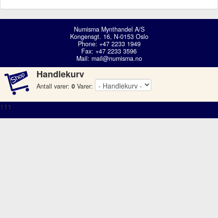
Numisma Mynthandel A/S
Kongensgt. 16, N-0153 Oslo
Phone: +47 2233 1949
Fax: +47 2233 3596
Mail:
mail@numisma.no
Handlekurv
Antall varer:
0
Varer:
111