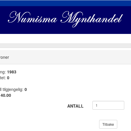
roner
ang:
1983
tet:
0
l tilgjengelig:
0
:
40.00
ANTALL
Tilbake