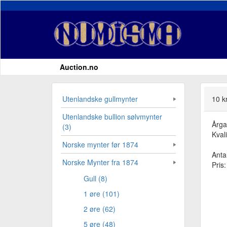
Auction.no
Utenlandske gullmynter
10 k
Utenlandske bullion sølvmynter
Årg
(3)
Kvali
Norske mynter før 1874
Antal
Norske Mynter fra 1874
Pris
Gull (8)
1 øre (101)
2 øre (62)
5 øre (48)