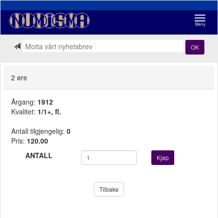
Navigasj
Meny
OK
2 øre
Årgang:
1912
Kvalitet:
1/1+, fl.
Antall tilgjengelig:
0
Pris:
120.00
ANTALL
Kjøp
Tilbake