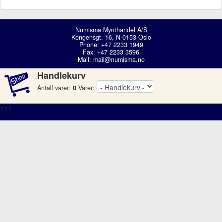
Numisma Mynthandel A/S
Kongensgt. 16, N-0153 Oslo
Phone: +47 2233 1949
Fax: +47 2233 3596
Mail:
mail@numisma.no
Handlekurv
Antall varer:
0
Varer:
111