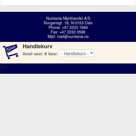
Numisma Mynthandel A/S
Kongensgt. 16, N-0153 Oslo
Phone: +47 2233 1949
Fax: +47 2233 3596
Mail:
mail@numisma.no
Handlekurv
Antall varer:
0
Varer:
111