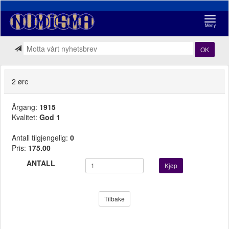
Navigasj
Meny
OK
2 øre
Årgang:
1915
Kvalitet:
God 1
Antall tilgjengelig:
0
Pris:
175.00
ANTALL
Kjøp
Tilbake