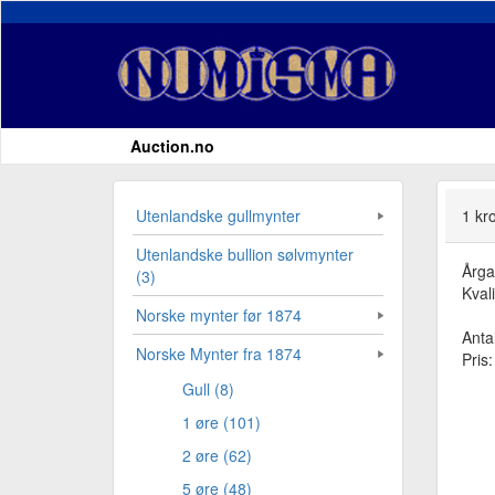
Auction.no
Utenlandske gullmynter
1 kr
Utenlandske bullion sølvmynter
Årg
(3)
Kvali
Norske mynter før 1874
Antal
Norske Mynter fra 1874
Pris
Gull (8)
1 øre (101)
2 øre (62)
5 øre (48)