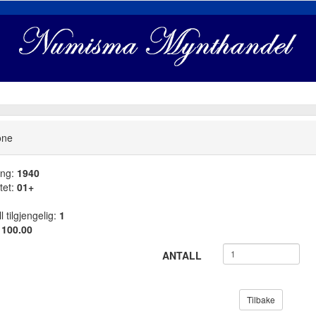
one
ang:
1940
tet:
01+
l tilgjengelig:
1
:
100.00
ANTALL
Tilbake