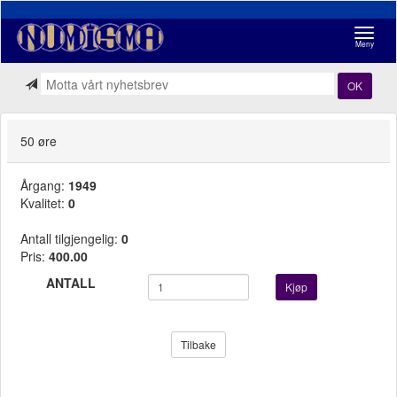
Navigasj
Meny
OK
50 øre
Årgang:
1949
Kvalitet:
0
Antall tilgjengelig:
0
Pris:
400.00
ANTALL
Kjøp
Tilbake