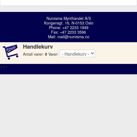
Numisma Mynthandel A/S
Kongensgt. 16, N-0153 Oslo
Phone: +47 2233 1949
Fax: +47 2233 3596
Mail:
mail@numisma.no
Handlekurv
Antall varer:
0
Varer:
111