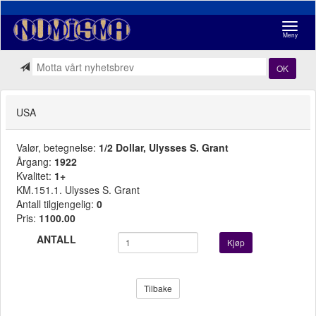
Navigasj
Meny
OK
USA
Valør, betegnelse:
1/2 Dollar, Ulysses S. Grant
Årgang:
1922
Kvalitet:
1+
KM.151.1. Ulysses S. Grant
Antall tilgjengelig:
0
Pris:
1100.00
ANTALL
Kjøp
Tilbake