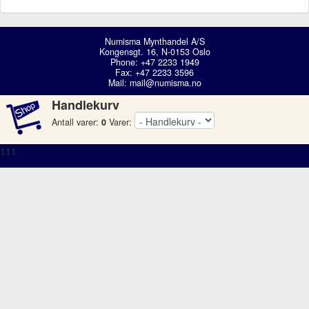
Numisma Mynthandel A/S
Kongensgt. 16, N-0153 Oslo
Phone: +47 2233 1949
Fax: +47 2233 3596
Mail:
mail@numisma.no
Handlekurv
Antall varer:
0
Varer:
111