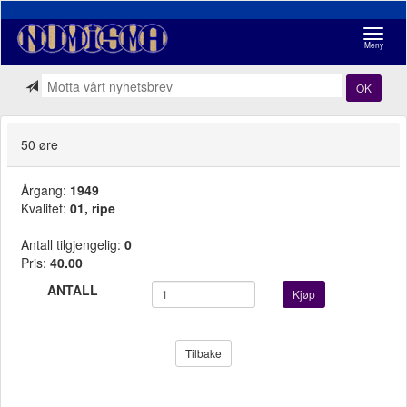
Navigasj
Meny
OK
50 øre
Årgang:
1949
Kvalitet:
01, ripe
Antall tilgjengelig:
0
Pris:
40.00
ANTALL
Kjøp
Tilbake