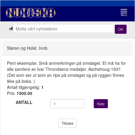
Navigasj
Meny
OK
Støren og Holst. Innb.
Pent eksemplar. Små anmerkninger på omslaget. Et må ha for
alle samlere av Ivar Throndsens medaljer. Aschehoug 1937.
(Det som ser ut som en ripe på omslaget og på ryggen finnes
ikke på boka. )
Antall tilgjengelig:
1
Pris:
1500.00
ANTALL
Kjøp
Tilbake