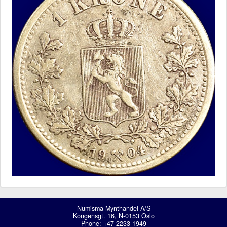
Numisma Mynthandel A/S
Kongensgt. 16, N-0153 Oslo
Phone: +47 2233 1949