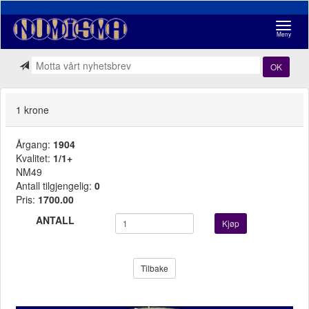
Navigasj
Meny
OK
1 krone
Årgang:
1904
Kvalitet:
1/1+
NM49
Antall tilgjengelig:
0
Pris:
1700.00
ANTALL
Kjøp
Tilbake