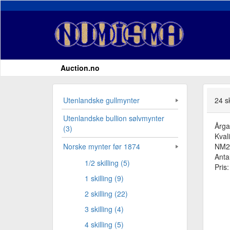
Auction.no
Utenlandske gullmynter
24 sk
Utenlandske bullion sølvmynter
Årg
(3)
Kvali
NM2
Norske mynter før 1874
Antal
1/2 skilling (5)
Pris
1 skilling (9)
2 skilling (22)
3 skilling (4)
4 skilling (5)