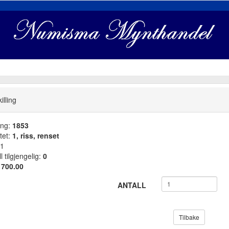
illing
ang:
1853
tet:
1, riss, renset
1
l tilgjengelig:
0
:
700.00
ANTALL
Tilbake