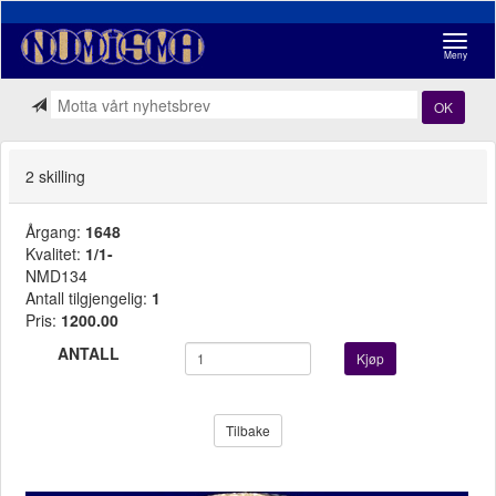
Navigasj
Meny
OK
2 skilling
Årgang:
1648
Kvalitet:
1/1-
NMD134
Antall tilgjengelig:
1
Pris:
1200.00
ANTALL
Kjøp
Tilbake