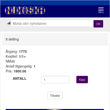
Navigasj
Meny
OK
8 skilling
Årgang:
1775
Kvalitet:
1/1+
NM46
Antall tilgjengelig:
1
Pris:
1800.00
ANTALL
Kjøp
Tilbake