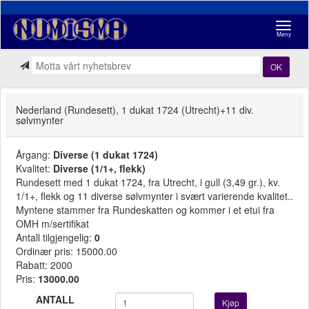
Navigasj
Meny
OK
Nederland (Rundesett), 1 dukat 1724 (Utrecht)+11 div.
sølvmynter
Årgang:
Diverse (1 dukat 1724)
Kvalitet:
Diverse (1/1+, flekk)
Rundesett med 1 dukat 1724, fra Utrecht, i gull (3,49 gr.), kv.
1/1+, flekk og 11 diverse sølvmynter i svært varierende kvalitet..
Myntene stammer fra Rundeskatten og kommer i et etui fra
OMH m/sertifikat
Antall tilgjengelig:
0
Ordinær pris: 15000.00
Rabatt: 2000
Pris:
13000.00
ANTALL
Kjøp