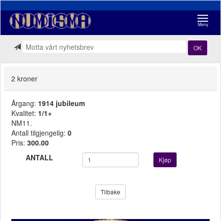
Navigasj
Meny
OK
2 kroner
Årgang:
1914 jubileum
Kvalitet:
1/1+
NM11.
Antall tilgjengelig:
0
Pris:
300.00
ANTALL
Kjøp
Tilbake