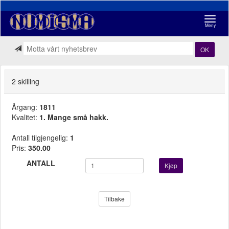
Navigasj
Meny
OK
2 skilling
Årgang:
1811
Kvalitet:
1. Mange små hakk.
Antall tilgjengelig:
1
Pris:
350.00
ANTALL
Kjøp
Tilbake