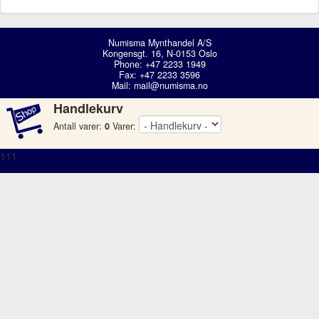
Numisma Mynthandel A/S
Kongensgt. 16, N-0153 Oslo
Phone: +47 2233 1949
Fax: +47 2233 3596
Mail:
mail@numisma.no
Handlekurv
Antall varer:
0
Varer:
111