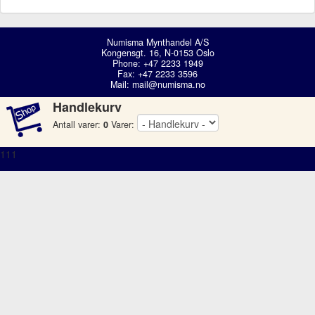
Numisma Mynthandel A/S
Kongensgt. 16, N-0153 Oslo
Phone: +47 2233 1949
Fax: +47 2233 3596
Mail:
mail@numisma.no
Handlekurv
Antall varer:
0
Varer:
111