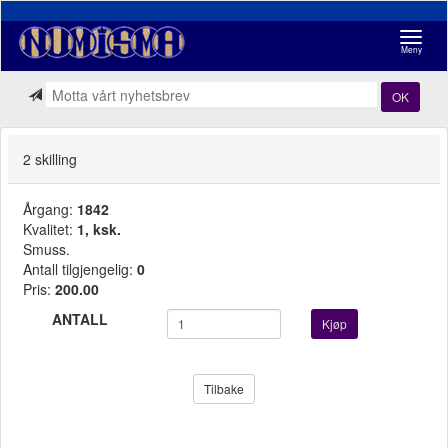
Navigasj
Meny
OK
2 skilling
Årgang:
1842
Kvalitet:
1, ksk.
Smuss.
Antall tilgjengelig:
0
Pris:
200.00
ANTALL
Kjøp
Tilbake