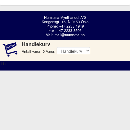
Numisma Mynthandel A/S
Kongensgt. 16, N-0153 Oslo
Phone: +47 2233 1949
Fax: +47 2233 3596
Mail:
mail@numisma.no
Handlekurv
Antall varer:
0
Varer:
111