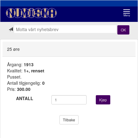
Navigasj
Meny
OK
25 øre
Årgang:
1913
Kvalitet:
1+, renset
Pusset.
Antall tilgjengelig:
0
Pris:
300.00
ANTALL
Kjøp
Tilbake