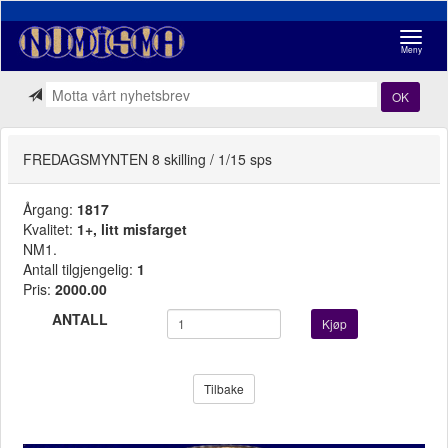
Navigasj
Meny
OK
FREDAGSMYNTEN 8 skilling / 1/15 sps
Årgang:
1817
Kvalitet:
1+, litt misfarget
NM1.
Antall tilgjengelig:
1
Pris:
2000.00
ANTALL
Kjøp
Tilbake