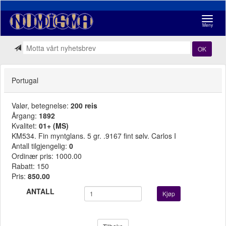
Navigasj
Meny
OK
Portugal
Valør, betegnelse:
200 reis
Årgang:
1892
Kvalitet:
01+ (MS)
KM534. Fin myntglans. 5 gr. .9167 fint sølv. Carlos I
Antall tilgjengelig:
0
Ordinær pris: 1000.00
Rabatt: 150
Pris:
850.00
ANTALL
Kjøp