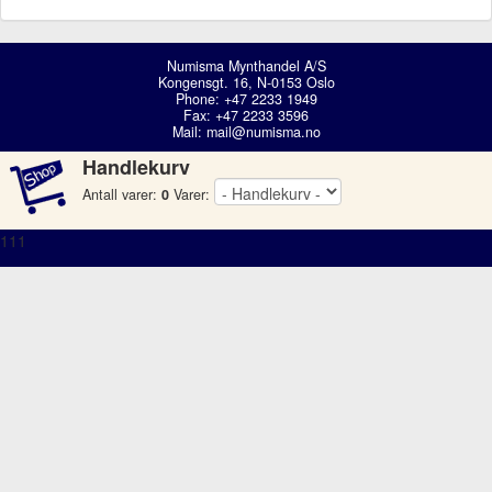
Numisma Mynthandel A/S
Kongensgt. 16, N-0153 Oslo
Phone: +47 2233 1949
Fax: +47 2233 3596
Mail:
mail@numisma.no
Handlekurv
Antall varer:
0
Varer:
111