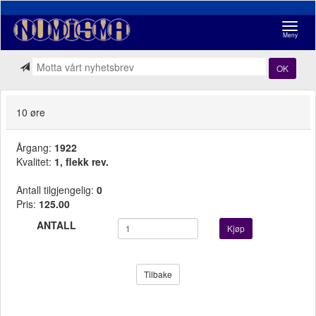
Navigasj
Meny
OK
10 øre
Årgang:
1922
Kvalitet:
1, flekk rev.
Antall tilgjengelig:
0
Pris:
125.00
ANTALL
Kjøp
Tilbake