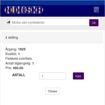
Navigasj
Meny
OK
4 skilling
Årgang:
1825
Kvalitet:
1
Flekkete overflate.
Antall tilgjengelig:
1
Pris:
400.00
ANTALL
Kjøp
Tilbake