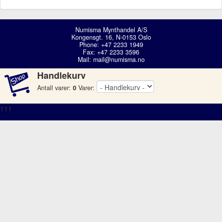
Numisma Mynthandel A/S
Kongensgt. 16, N-0153 Oslo
Phone: +47 2233 1949
Fax: +47 2233 3596
Mail:
mail@numisma.no
Handlekurv
Antall varer:
0
Varer:
111