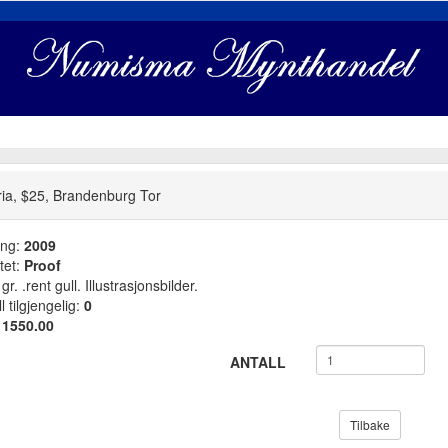
ria, $25, Brandenburg Tor
ang:
2009
tet:
Proof
gr. .rent gull. Illustrasjonsbilder.
l tilgjengelig:
0
:
1550.00
ANTALL
Tilbake