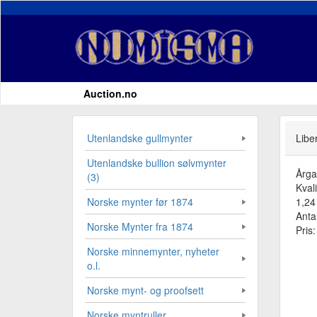
Auction.no
Utenlandske gullmynter
Libe
Utenlandske bullion sølvmynter
Årg
(3)
Kvali
1,24 
Norske mynter før 1874
Antal
Norske Mynter fra 1874
Pris
Norske minnemynter, nyheter
o.l.
Norske mynt- og proofsett
Norske myntruller