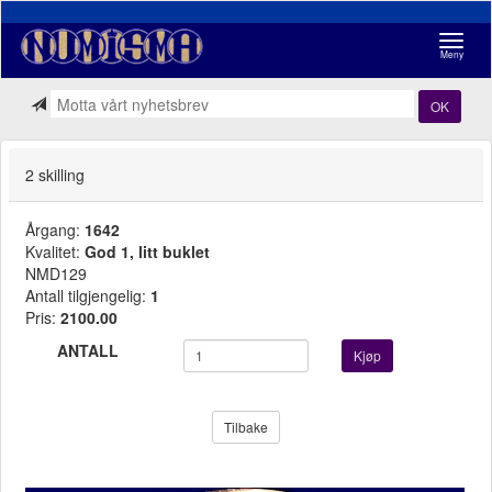
Navigasj
Meny
OK
2 skilling
Årgang:
1642
Kvalitet:
God 1, litt buklet
NMD129
Antall tilgjengelig:
1
Pris:
2100.00
ANTALL
Kjøp
Tilbake