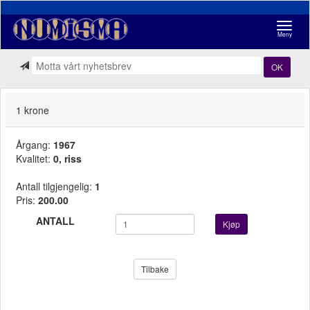
Navigasj
Meny
OK
1 krone
Årgang:
1967
Kvalitet:
0, riss
Antall tilgjengelig:
1
Pris:
200.00
ANTALL
Kjøp
Tilbake