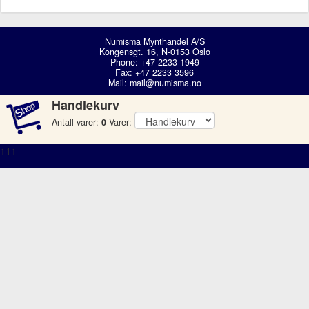
Numisma Mynthandel A/S
Kongensgt. 16, N-0153 Oslo
Phone: +47 2233 1949
Fax: +47 2233 3596
Mail:
mail@numisma.no
Handlekurv
Antall varer:
0
Varer:
111