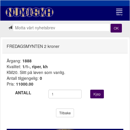
Navigasj
Meny
OK
FREDAGSMYNTEN 2 kroner
Årgang:
1888
Kvalitet:
1/1-, riper, kh
KM20. Slitt på løven som vanlig.
Antall tilgjengelig:
0
Pris:
11000.00
ANTALL
Kjøp
Tilbake