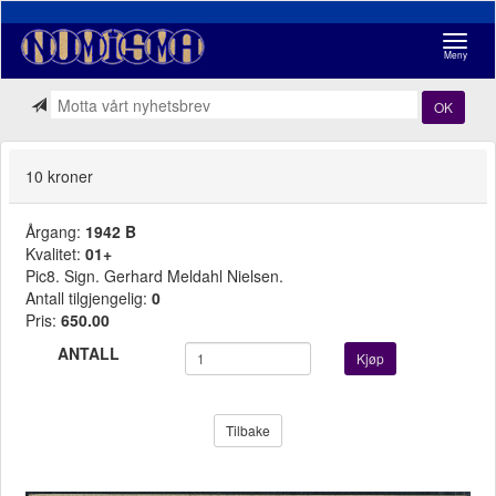
Navigasj
Meny
OK
10 kroner
Årgang:
1942 B
Kvalitet:
01+
Pic8. Sign. Gerhard Meldahl Nielsen.
Antall tilgjengelig:
0
Pris:
650.00
ANTALL
Kjøp
Tilbake