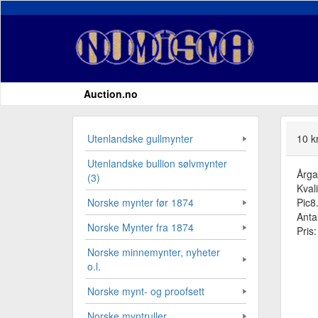
Auction.no
Utenlandske gullmynter
10 k
Utenlandske bullion sølvmynter
Årg
(3)
Kvali
Pic8
Norske mynter før 1874
Antal
Norske Mynter fra 1874
Pris
Norske minnemynter, nyheter
o.l.
Norske mynt- og proofsett
Norske myntruller