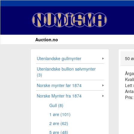
Auction.no
Utenlandske gullmynter
50 ø
Utenlandske bullion sølvmynter
Årg
(3)
Kvali
Lett 
Norske mynter før 1874
Antal
Norske Mynter fra 1874
Pris
Gull (8)
1 øre (101)
2 øre (62)
5 øre (48)