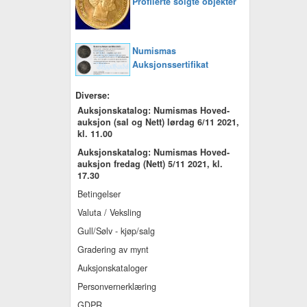
Profilerte solgte objekter
Numismas
Auksjonssertifikat
Diverse:
Auksjonskatalog: Numismas Hoved-
auksjon (sal og Nett) lørdag 6/11 2021,
kl. 11.00
Auksjonskatalog: Numismas Hoved-
auksjon fredag (Nett) 5/11 2021, kl.
17.30
Betingelser
Valuta / Veksling
Gull/Sølv - kjøp/salg
Gradering av mynt
Auksjonskataloger
Personvernerklæring
GDPR