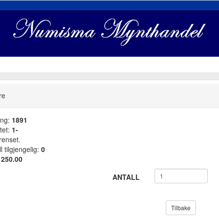
re
ang:
1891
tet:
1-
renset.
l tilgjengelig:
0
:
250.00
ANTALL
Tilbake